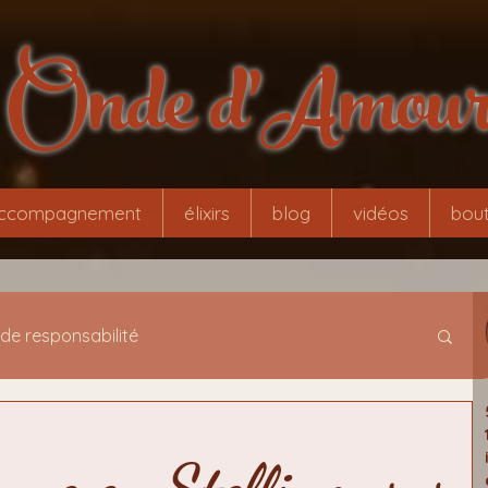
Onde d'Amou
ccompagnement
élixirs
blog
vidéos
bout
 de responsabilité
tamorphose
initiation évolutionnaire