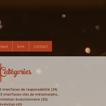
r
ique
livre
contact
Catégories
5 interfaces de responsabilité
(29)
29 posts
13 interfaces-clés de métamorphose
(24)
24 posts
initiation évolutionnaire
(30)
30 posts
évolution
(41)
41 posts