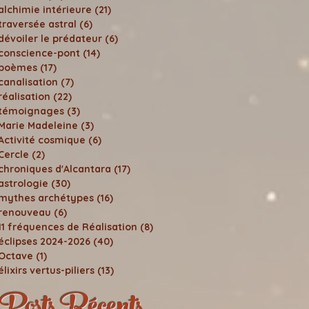
alchimie intérieure
(21)
21 posts
traversée astral
(6)
6 posts
dévoiler le prédateur
(6)
6 posts
conscience-pont
(14)
14 posts
poèmes
(17)
17 posts
canalisation
(7)
7 posts
réalisation
(22)
22 posts
témoignages
(3)
3 posts
Marie Madeleine
(3)
3 posts
Activité cosmique
(6)
6 posts
Cercle
(2)
2 posts
chroniques d'Alcantara
(17)
17 posts
astrologie
(30)
30 posts
mythes archétypes
(16)
16 posts
renouveau
(6)
6 posts
11 fréquences de Réalisation
(8)
8 posts
éclipses 2024-2026
(40)
40 posts
Octave
(1)
1 post
élixirs vertus-piliers
(13)
13 posts