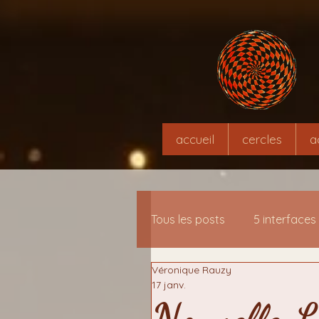
accueil
cercles
a
Tous les posts
5 interfaces
Véronique Rauzy
13 interfaces-clés de mé
17 janv.