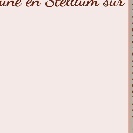
une en Stellium sur
érieure
traversée astral
conscience-pont
poèmes
canalisation
ges
Marie Madeleine
Activité cosmique
Alcantara
astrologie
mythes archétypes
ces de Réalisation
éclipses 2024-2026
iliers