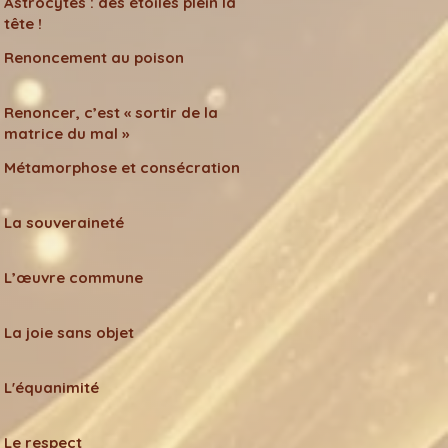
Astrocytes : des étoiles plein la
tête !
Renoncement au poison
Renoncer, c’est « sortir de la
matrice du mal »
Métamorphose et consécration
La souveraineté
L’œuvre commune
La joie sans objet
L'équanimité
Le respect