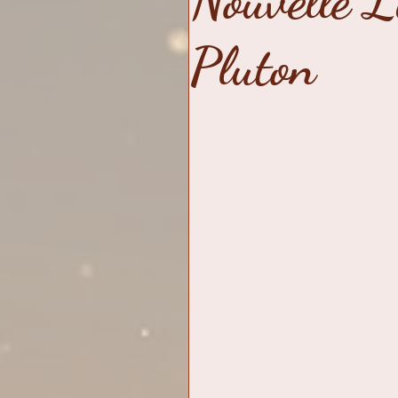
Nouvelle L
évolution
alchimie int
Pluton
dévoiler le prédateur
réalisation
témoigna
Cercle
chroniques d'
renouveau
11 fréquen
Octave
élixirs vertus-p