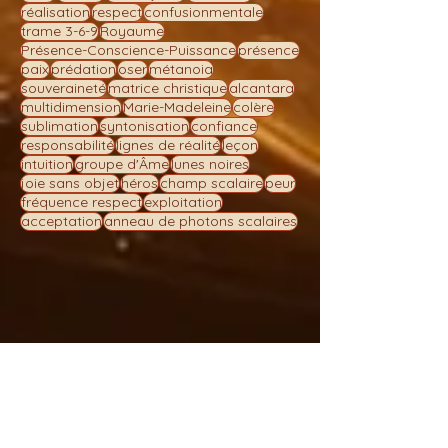
cohérence
vérité
Yin
Uranus
appel de l'âme
Soleil
service
réel objectif
révélation
réalisation
respect
confusionmentale
trame 3-6-9
Royaume
Présence-Conscience-Puissance
présence
paix
prédation
oser
métanoia
souveraineté
matrice christique
alcantara
multidimension
Marie-Madeleine
colère
sublimation
syntonisation
confiance
responsabilité
lignes de réalité
leçon
intuition
groupe d'Âme
lunes noires
joie sans objet
héros
champ scalaire
peur
fréquence respect
exploitation
acceptation
anneau de photons scalaires