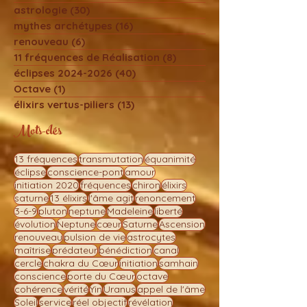
Cercle
(2)
2 posts
chroniques d'Alcantara
(17)
17 posts
astrologie
(30)
30 posts
mythes archétypes
(16)
16 posts
renouveau
(6)
6 posts
11 fréquences de Réalisation
(8)
8 posts
éclipses 2024-2026
(40)
40 posts
Octave
(1)
1 post
élixirs vertus-piliers
(13)
13 posts
Mots-clés
13 fréquences
transmutation
équanimité
éclipse
conscience-pont
amour
initiation 2020
fréquences
chiron
élixirs
saturne
13 élixirs
l'âme agit
renoncement
3-6-9
pluton
neptune
Madeleine
liberté
évolution
Neptune
cœur
Saturne
Ascension
renouveau
pulsion de vie
astrocytes
maîtrise
prédateur
bénédiction
canal
cercle
chakra du Cœur
initiation
samhain
conscience
porte du Cœur
octave