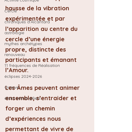
Activité cosmique
hausse de la vibration 
Cercle
expérimentée et par 
chroniques d'Alcantara
l’apparition au centre du 
astrologie
cercle d’une énergie 
mythes archétypes
propre, distincte des 
renouveau
participants et émanant 
11 fréquences de Réalisation
l’Amour.
éclipses 2024-2026
Les Âmes peuvent animer 
Octave
ensemble, s’entraider et 
élixirs vertus-piliers
forger un chemin 
d’expériences nous 
permettant de vivre de 