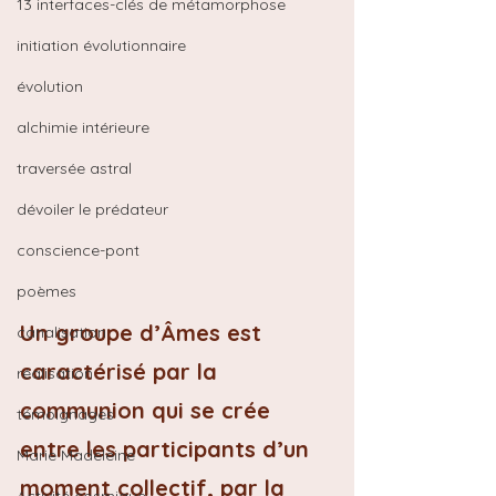
13 interfaces-clés de métamorphose
initiation évolutionnaire
évolution
alchimie intérieure
traversée astral
dévoiler le prédateur
conscience-pont
poèmes
Un groupe d’Âmes est 
canalisation
caractérisé par la 
réalisation
communion qui se crée 
témoignages
entre les participants d’un 
Marie Madeleine
moment collectif, par la 