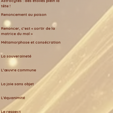
Astrocytes : des étoiles plein la
tête !
Renoncement au poison
Renoncer, c’est « sortir de la
matrice du mal »
Métamorphose et consécration
La souveraineté
L’œuvre commune
La joie sans objet
L'équanimité
Le respect