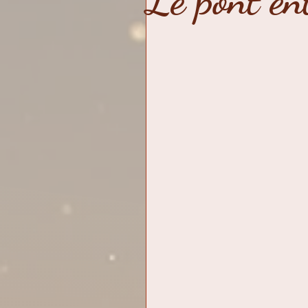
Le pont ent
évolution
alchimie int
dévoiler le prédateur
réalisation
témoigna
Cercle
chroniques d'
renouveau
11 fréquen
Octave
élixirs vertus-p