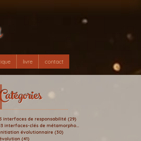
r
ique
livre
contact
Catégories
5 interfaces de responsabilité
(29)
29 posts
13 interfaces-clés de métamorphose
(24)
24 posts
initiation évolutionnaire
(30)
30 posts
évolution
(41)
41 posts