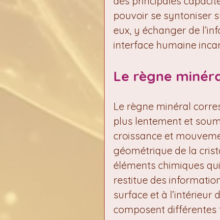
des principales capacité
pouvoir se syntoniser su
eux, y échanger de l’in
interface humaine inca
Le règne minéra
Le règne minéral corres
plus lentement et soumi
croissance et mouvement
géométrique de la crista
éléments chimiques qui
restitue des information
surface et à l’intérieur 
composent différentes fo