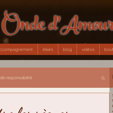
Onde d'Amou
ccompagnement
élixirs
blog
vidéos
bout
 de responsabilité
tamorphose
initiation évolutionnaire