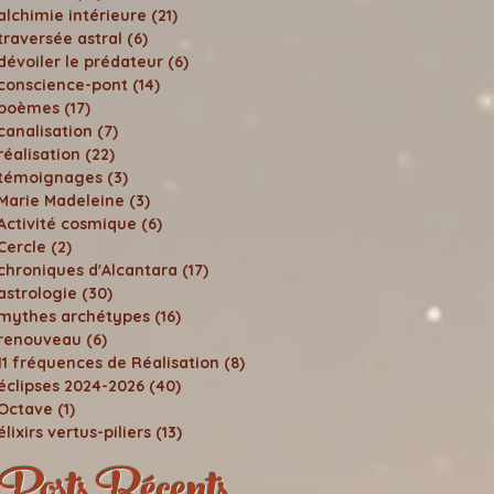
alchimie intérieure
(21)
21 posts
traversée astral
(6)
6 posts
dévoiler le prédateur
(6)
6 posts
conscience-pont
(14)
14 posts
poèmes
(17)
17 posts
canalisation
(7)
7 posts
réalisation
(22)
22 posts
témoignages
(3)
3 posts
Marie Madeleine
(3)
3 posts
Activité cosmique
(6)
6 posts
Cercle
(2)
2 posts
chroniques d'Alcantara
(17)
17 posts
astrologie
(30)
30 posts
mythes archétypes
(16)
16 posts
renouveau
(6)
6 posts
11 fréquences de Réalisation
(8)
8 posts
éclipses 2024-2026
(40)
40 posts
Octave
(1)
1 post
élixirs vertus-piliers
(13)
13 posts