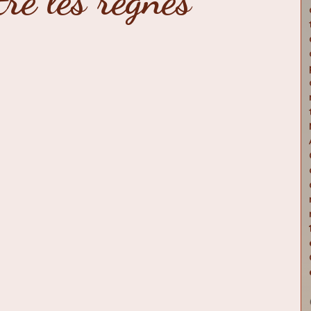
re les règnes
érieure
traversée astral
conscience-pont
poèmes
canalisation
ges
Marie Madeleine
Activité cosmique
Alcantara
astrologie
mythes archétypes
ces de Réalisation
éclipses 2024-2026
iliers