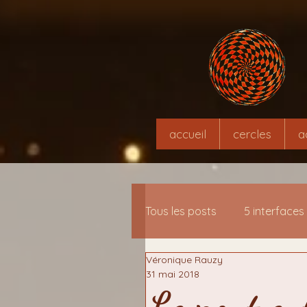
accueil
cercles
a
Tous les posts
5 interfaces
Véronique Rauzy
13 interfaces-clés de mé
31 mai 2018