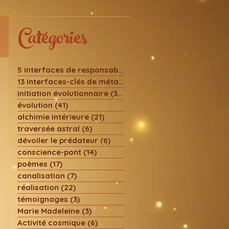
Catégories
5 interfaces de responsabilité
(29)
29 posts
13 interfaces-clés de métamorphose
(24)
24 posts
initiation évolutionnaire
(30)
30 posts
évolution
(41)
41 posts
alchimie intérieure
(21)
21 posts
traversée astral
(6)
6 posts
dévoiler le prédateur
(6)
6 posts
conscience-pont
(14)
14 posts
poèmes
(17)
17 posts
canalisation
(7)
7 posts
réalisation
(22)
22 posts
témoignages
(3)
3 posts
Marie Madeleine
(3)
3 posts
Activité cosmique
(6)
6 posts