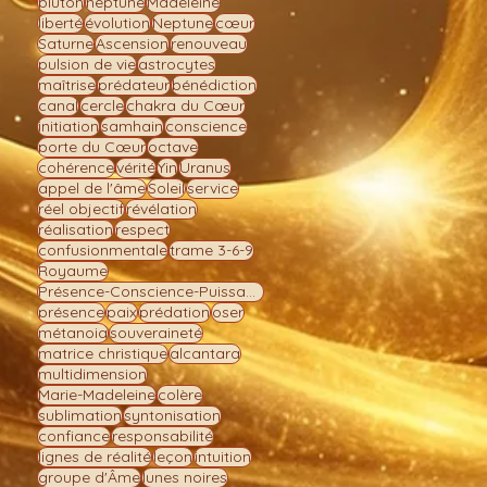
pluton
neptune
Madeleine
liberté
évolution
Neptune
cœur
Saturne
Ascension
renouveau
pulsion de vie
astrocytes
maîtrise
prédateur
bénédiction
canal
cercle
chakra du Cœur
initiation
samhain
conscience
porte du Cœur
octave
cohérence
vérité
Yin
Uranus
appel de l'âme
Soleil
service
réel objectif
révélation
réalisation
respect
confusionmentale
trame 3-6-9
Royaume
Présence-Conscience-Puissance
présence
paix
prédation
oser
métanoia
souveraineté
matrice christique
alcantara
multidimension
Marie-Madeleine
colère
sublimation
syntonisation
confiance
responsabilité
lignes de réalité
leçon
intuition
groupe d'Âme
lunes noires