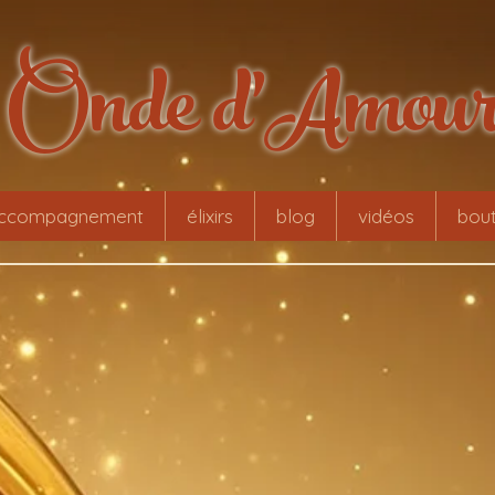
Onde d'Amou
ccompagnement
élixirs
blog
vidéos
bout