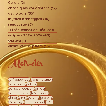
Cercle
(2)
2 posts
chroniques d'Alcantara
(17)
17 posts
astrologie
(30)
30 posts
mythes archétypes
(16)
16 posts
renouveau
(6)
6 posts
11 fréquences de Réalisation
(8)
8 posts
éclipses 2024-2026
(40)
40 posts
Octave
(1)
1 post
élixirs vertus-piliers
(13)
13 posts
Mots-clés
13 fréquences
transmutation
équanimité
éclipse
conscience-pont
amour
initiation 2020
fréquences
chiron
élixirs
saturne
13 élixirs
l'âme agit
renoncement
3-6-9