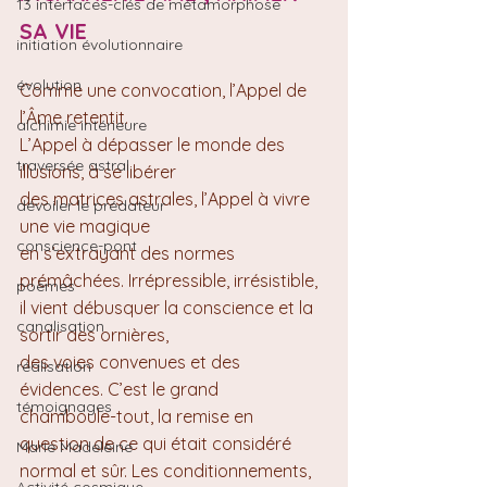
13 interfaces-clés de métamorphose
SA VIE
initiation évolutionnaire
évolution
Comme une convocation, l’Appel de 
l’Âme retentit. 
alchimie intérieure
L’Appel à dépasser le monde des 
traversée astral
illusions, à se libérer 
des matrices astrales, l’Appel à vivre 
dévoiler le prédateur
une vie magique 
conscience-pont
en s’extrayant des normes 
prémâchées. Irrépressible, irrésistible, 
poèmes
il vient débusquer la conscience et la 
canalisation
sortir des ornières, 
des voies convenues et des 
réalisation
évidences. C’est le grand 
témoignages
chamboule-tout, la remise en 
question de ce qui était considéré 
Marie Madeleine
normal et sûr. Les conditionnements, 