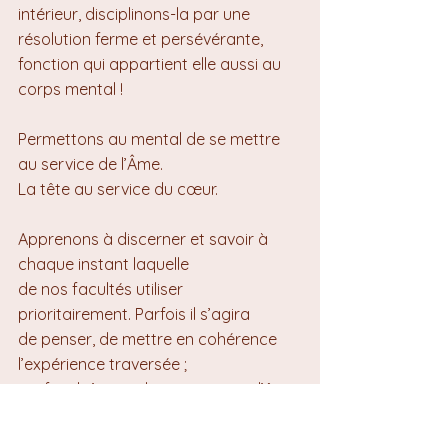
intérieur, disciplinons-la par une 
résolution ferme et persévérante, 
fonction qui appartient elle aussi au 
corps mental !
Permettons au mental de se mettre 
au service de l’Âme. 
La tête au service du cœur.
Apprenons à discerner et savoir à 
chaque instant laquelle 
de nos facultés utiliser 
prioritairement. Parfois il s’agira 
de penser, de mettre en cohérence 
l’expérience traversée ; 
parfois il s’agira de communier, d’être 
juste en train de vivre depuis le corps 
physique l’Amour qui circule à travers 