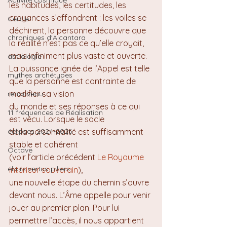
Activité cosmique
les habitudes, les certitudes, les 
croyances s’effondrent : les voiles se 
Cercle
déchirent, la personne découvre que 
chroniques d'Alcantara
la réalité n’est pas ce qu’elle croyait, 
mais infiniment plus vaste et ouverte. 
astrologie
La puissance ignée de l’Appel est telle 
mythes archétypes
que la personne est contrainte de 
modifier sa vision 
renouveau
du monde et ses réponses à ce qui 
11 fréquences de Réalisation
est vécu. Lorsque le socle 
éclipses 2024-2026
de la personnalité est suffisamment 
stable et cohérent 
Octave
(voir l’article précédent 
Le Royaume 
élixirs vertus-piliers
intérieur souverain
), 
une nouvelle étape du chemin s’ouvre 
devant nous. L’Âme appelle pour venir 
jouer au premier plan. Pour lui 
permettre l’accès, il nous appartient 