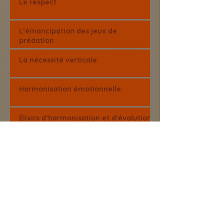
Le respect
L’émancipation des jeux de
prédation
La nécessité verticale
Harmonisation émotionnelle
Élixirs d’harmonisation et d’évolution
L’éthique vivante est le guide de
l’humanité
Voyage guidé gratuit
Assemblée visionnaire