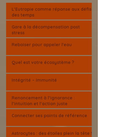
L’Eutropie comme réponse aux défis
des temps
Gare à la décompensation post
stress
Reboiser pour appeler l'eau
Quel est votre écosystème ?
Intégrité – Immunité
Renoncement à l’ignorance :
l’intuition et l’action juste
Connecter ses points de référence
Astrocytes : des étoiles plein la tête !