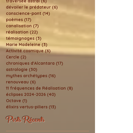
traversée astral
(6)
6 posts
dévoiler le prédateur
(6)
6 posts
conscience-pont
(14)
14 posts
poèmes
(17)
17 posts
canalisation
(7)
7 posts
réalisation
(22)
22 posts
témoignages
(3)
3 posts
Marie Madeleine
(3)
3 posts
Activité cosmique
(6)
6 posts
Cercle
(2)
2 posts
chroniques d'Alcantara
(17)
17 posts
astrologie
(30)
30 posts
mythes archétypes
(16)
16 posts
renouveau
(6)
6 posts
11 fréquences de Réalisation
(8)
8 posts
éclipses 2024-2026
(40)
40 posts
Octave
(1)
1 post
élixirs vertus-piliers
(13)
13 posts
Posts Récents