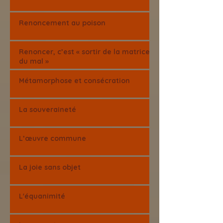
Renoncement au poison
Renoncer, c’est « sortir de la matrice
du mal »
Métamorphose et consécration
La souveraineté
L’œuvre commune
La joie sans objet
L'équanimité