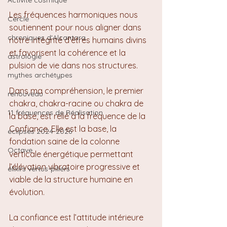
Activité cosmique
Les fréquences harmoniques nous 
Cercle
soutiennent pour nous aligner dans 
chroniques d'Alcantara
notre intégrité d’êtres humains divins 
et favorisent la cohérence et la 
astrologie
pulsion de vie dans nos structures.
mythes archétypes
Dans ma compréhension, le premier 
renouveau
chakra, chakra-racine ou chakra de 
11 fréquences de Réalisation
la base, est relié à la fréquence de la 
Confiance. Elle est la base, la 
éclipses 2024-2026
fondation saine de la colonne 
Octave
verticale énergétique permettant 
l’élévation vibratoire progressive et 
élixirs vertus-piliers
viable de la structure humaine en 
évolution.
La confiance est l’attitude intérieure 