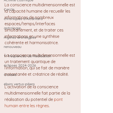
Activité cosmique
La conscience multidimensionnelle est 
Cercle
la capacité humaine de recueillir les 
informations de nombreux 
chroniques d'Alcantara
espaces/temps/interfaces 
astrologie
simultanément, et de traiter ces 
informations en une synthèse 
mythes archétypes
cohérente et harmonisatrice.
renouveau
La conscience multidimensionnelle est 
11 fréquences de Réalisation
un traitement quantique de 
éclipses 2024-2026
l’information, qui se fait de manière 
instantanée et créatrice de réalité.
Octave
élixirs vertus-piliers
L’activation de la conscience 
multidimensionnelle fait partie de la 
réalisation du potentiel de 
pont 
humain entre les règnes
.