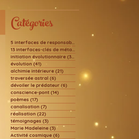
Catégories
5 interfaces de responsabilité
(29)
29 posts
13 interfaces-clés de métamorphose
(24)
24 posts
initiation évolutionnaire
(30)
30 posts
évolution
(41)
41 posts
alchimie intérieure
(21)
21 posts
traversée astral
(6)
6 posts
dévoiler le prédateur
(6)
6 posts
conscience-pont
(14)
14 posts
poèmes
(17)
17 posts
canalisation
(7)
7 posts
réalisation
(22)
22 posts
témoignages
(3)
3 posts
Marie Madeleine
(3)
3 posts
Activité cosmique
(6)
6 posts