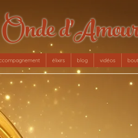
Onde d'Amou
ccompagnement
élixirs
blog
vidéos
bout