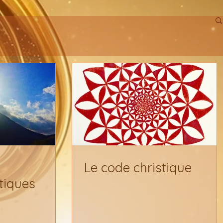
Le code christique
iques