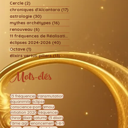
Cercle
(2)
2 posts
chroniques d'Alcantara
(17)
17 posts
astrologie
(30)
30 posts
mythes archétypes
(16)
16 posts
renouveau
(6)
6 posts
11 fréquences de Réalisation
(8)
8 posts
éclipses 2024-2026
(40)
40 posts
Octave
(1)
1 post
élixirs vertus-piliers
(13)
13 posts
Mots-clés
13 fréquences
transmutation
équanimité
éclipse
conscience-pont
amour
initiation 2020
fréquences
chiron
élixirs
saturne
13 élixirs
l'âme agit
renoncement
3-6-9