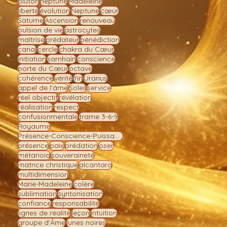
pluton
neptune
Madeleine
liberté
évolution
Neptune
cœur
Saturne
Ascension
renouveau
pulsion de vie
astrocytes
maîtrise
prédateur
bénédiction
canal
cercle
chakra du Cœur
initiation
samhain
conscience
porte du Cœur
octave
cohérence
vérité
Yin
Uranus
appel de l'âme
Soleil
service
réel objectif
révélation
réalisation
respect
confusionmentale
trame 3-6-9
Royaume
Présence-Conscience-Puissance
présence
paix
prédation
oser
métanoia
souveraineté
matrice christique
alcantara
multidimension
Marie-Madeleine
colère
sublimation
syntonisation
confiance
responsabilité
lignes de réalité
leçon
intuition
groupe d'Âme
lunes noires