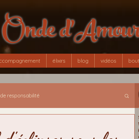
Onde d'Amou
ccompagnement
élixirs
blog
vidéos
bout
 de responsabilité
tamorphose
initiation évolutionnaire