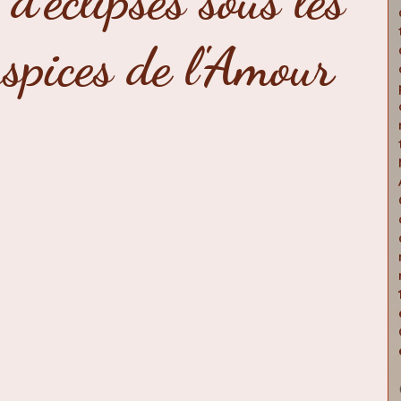
d'éclipses sous les
érieure
traversée astral
spices de l'Amour
conscience-pont
poèmes
canalisation
ges
Marie Madeleine
Activité cosmique
Alcantara
astrologie
mythes archétypes
ces de Réalisation
éclipses 2024-2026
iliers