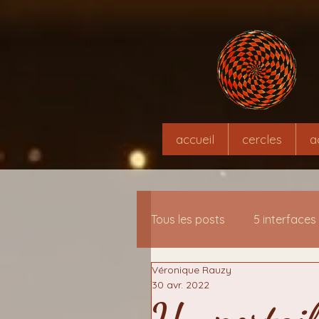
accueil
cercles
a
Tous les posts
5 interfaces
Véronique Rauzy
13 interfaces-clés de mé
30 avr. 2022