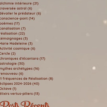
alchimie intérieure
(21)
21 posts
traversée astral
(6)
6 posts
dévoiler le prédateur
(6)
6 posts
conscience-pont
(14)
14 posts
poèmes
(17)
17 posts
canalisation
(7)
7 posts
réalisation
(22)
22 posts
témoignages
(3)
3 posts
Marie Madeleine
(3)
3 posts
Activité cosmique
(6)
6 posts
Cercle
(2)
2 posts
chroniques d'Alcantara
(17)
17 posts
astrologie
(30)
30 posts
mythes archétypes
(16)
16 posts
renouveau
(6)
6 posts
11 fréquences de Réalisation
(8)
8 posts
éclipses 2024-2026
(40)
40 posts
Octave
(1)
1 post
élixirs vertus-piliers
(13)
13 posts