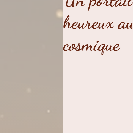
Un portail 
évolution
alchimie int
heureux au
dévoiler le prédateur
cosmique
réalisation
témoigna
Cercle
chroniques d'
renouveau
11 fréquen
Octave
élixirs vertus-p