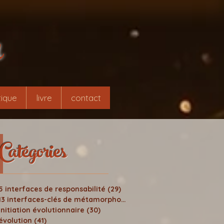
r
ique
livre
contact
Catégories
5 interfaces de responsabilité
(29)
29 posts
13 interfaces-clés de métamorphose
(24)
24 posts
initiation évolutionnaire
(30)
30 posts
évolution
(41)
41 posts