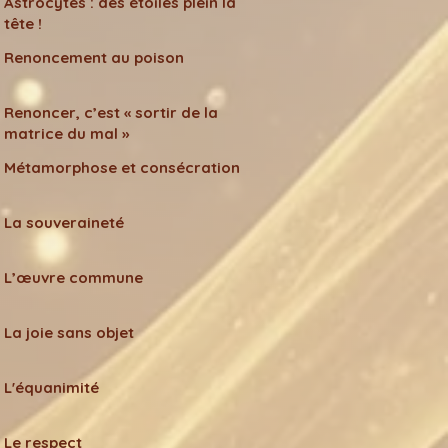
Astrocytes : des étoiles plein la
tête !
Renoncement au poison
Renoncer, c’est « sortir de la
matrice du mal »
Métamorphose et consécration
La souveraineté
L’œuvre commune
La joie sans objet
L'équanimité
Le respect