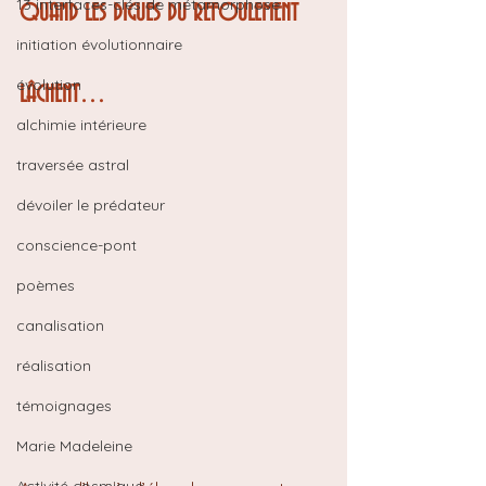
13 interfaces-clés de métamorphose
QUAND LES DIGUES DU REFOULEMENT 
initiation évolutionnaire
évolution
LÂCHENT…
alchimie intérieure
traversée astral
dévoiler le prédateur
conscience-pont
poèmes
canalisation
réalisation
témoignages
Marie Madeleine