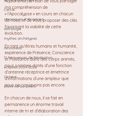
Activité cosmique
Aujourd’hui j’ai l’élan de vous partager 
ma compréhension de 
Cercle
« l’Apocalypse » en cours en chacun 
chroniques d'Alcantara
de nous, et de vous proposer des clés 
favorisant la viabilité de cette 
astrologie
évolution.
mythes archétypes
En tant qu’êtres humains et humanité, 
renouveau
expérience de Présence, Conscience 
11 fréquences de Réalisation
et Puissance dans des corps animés, 
nous sommes dotés d’une fonction 
éclipses 2024-2026
d’antenne réceptrice et émettrice 
Octave
d’informations d’une ampleur que 
nous ne concevons pas encore.
élixirs vertus-piliers
En chacun de nous, il se fait en 
permanence un énorme travail 
interne de tri et d’élaboration des 