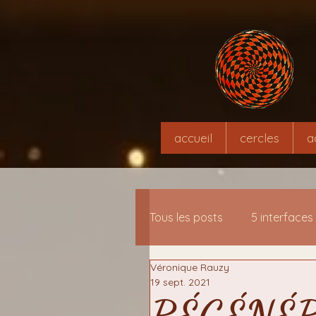
accueil
cercles
a
Tous les posts
5 interfaces
Véronique Rauzy
13 interfaces-clés de mé
19 sept. 2021