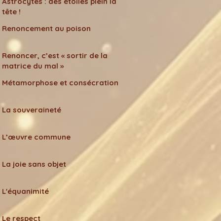
Astrocytes : des étoiles plein la
tête !
Renoncement au poison
Renoncer, c’est « sortir de la
matrice du mal »
Métamorphose et consécration
La souveraineté
L’œuvre commune
La joie sans objet
L'équanimité
Le respect