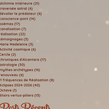
alchimie intérieure
(21)
21 posts
traversée astral
(6)
6 posts
dévoiler le prédateur
(6)
6 posts
conscience-pont
(14)
14 posts
poèmes
(17)
17 posts
canalisation
(7)
7 posts
réalisation
(22)
22 posts
témoignages
(3)
3 posts
Marie Madeleine
(3)
3 posts
Activité cosmique
(6)
6 posts
Cercle
(2)
2 posts
chroniques d'Alcantara
(17)
17 posts
astrologie
(30)
30 posts
mythes archétypes
(16)
16 posts
renouveau
(6)
6 posts
11 fréquences de Réalisation
(8)
8 posts
éclipses 2024-2026
(40)
40 posts
Octave
(1)
1 post
élixirs vertus-piliers
(13)
13 posts