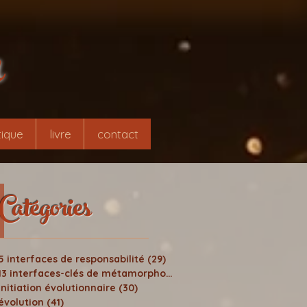
r
ique
livre
contact
Catégories
5 interfaces de responsabilité
(29)
29 posts
13 interfaces-clés de métamorphose
(24)
24 posts
initiation évolutionnaire
(30)
30 posts
évolution
(41)
41 posts