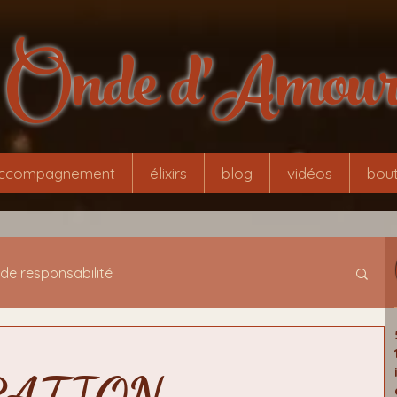
Onde d'Amou
ccompagnement
élixirs
blog
vidéos
bout
 de responsabilité
tamorphose
initiation évolutionnaire