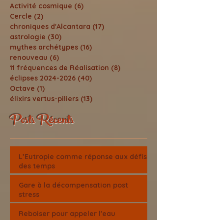
Activité cosmique
(6)
6 posts
Cercle
(2)
2 posts
chroniques d'Alcantara
(17)
17 posts
astrologie
(30)
30 posts
mythes archétypes
(16)
16 posts
renouveau
(6)
6 posts
11 fréquences de Réalisation
(8)
8 posts
éclipses 2024-2026
(40)
40 posts
Octave
(1)
1 post
élixirs vertus-piliers
(13)
13 posts
Posts Récents
L’Eutropie comme réponse aux défis
des temps
Gare à la décompensation post
stress
Reboiser pour appeler l'eau