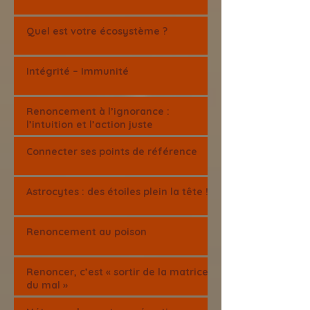
Quel est votre écosystème ?
Intégrité – Immunité
Renoncement à l’ignorance :
l’intuition et l’action juste
Connecter ses points de référence
Astrocytes : des étoiles plein la tête !
Renoncement au poison
Renoncer, c’est « sortir de la matrice
du mal »