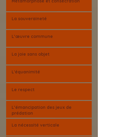
Métamorphose et consécration
La souveraineté
L’œuvre commune
La joie sans objet
L'équanimité
Le respect
L’émancipation des jeux de
prédation
La nécessité verticale