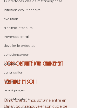
13 interfaces-clés de métamorphose
initiation évolutionnaire
évolution
alchimie intérieure
traversée astral
dévoiler le prédateur
conscience-pont
poèmes
L’OPPORTUNITÉ D’UN CHANGEMENT 
canalisation
réalisation
VÉRITABLE EN SOI !
témoignages
Marie Madeleine
Dimanche 25 mai, Saturne entre en 
Bélier, pour renouveler son cycle de 