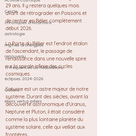
Activité cosmique
29 ans. Il y restera quelques mois 
Cercle
avant de rétrograder en Poissons et 
de rentrer en Bélier complètement 
chroniques d'Alcantara
début 2026.
astrologie
La Porte du Bélier est l’endroit étalon 
mythes archétypes
de l’ascendant, le passage de 
renouveau
renaissance dans une nouvelle spire 
sur la spirale infinie des cycles 
11 fréquences de Réalisation
cosmiques.
éclipses 2024-2026
Saturne est un astre majeur de notre 
Octave
système. Durant des siècles, avant la 
élixirs vertus-piliers
découverte astronomique d’Uranus, 
Neptune et Pluton, il était considéré 
comme la plus lointaine planète du 
système solaire, celle qui veillait aux 
frontières.