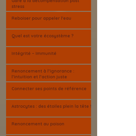
Gare à la décompensation post
stress
Reboiser pour appeler l'eau
Quel est votre écosystème ?
Intégrité – Immunité
Renoncement à l’ignorance :
l’intuition et l’action juste
Connecter ses points de référence
Astrocytes : des étoiles plein la tête !
Renoncement au poison