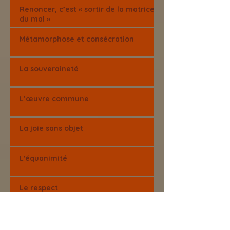
Renoncer, c’est « sortir de la matrice
du mal »
Métamorphose et consécration
La souveraineté
L’œuvre commune
La joie sans objet
L'équanimité
Le respect
L’émancipation des jeux de
prédation