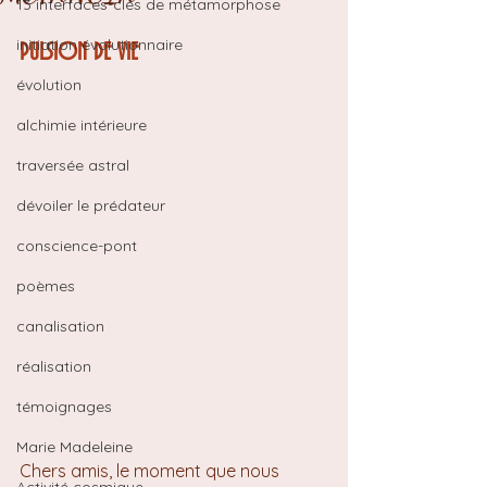
13 interfaces-clés de métamorphose
initiation évolutionnaire
PULSION DE VIE
évolution
alchimie intérieure
traversée astral
dévoiler le prédateur
conscience-pont
poèmes
canalisation
réalisation
témoignages
Marie Madeleine
Chers amis, le moment que nous 