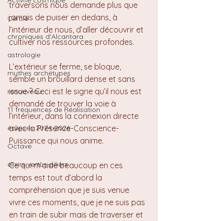
Activité cosmique
traversons nous demande plus que 
jamais de puiser en dedans, à 
Cercle
l’intérieur de nous, d’aller découvrir et 
chroniques d'Alcantara
cultiver nos ressources profondes.
astrologie
L’extérieur se ferme, se bloque, 
mythes archétypes
semble un brouillard dense et sans 
issue ? Ceci est le signe qu’il nous est 
renouveau
demandé de trouver la voie à 
11 fréquences de Réalisation
l’intérieur, dans la connexion directe 
éclipses 2024-2026
avec la Présence-Conscience-
Puissance qui nous anime.
Octave
élixirs vertus-piliers
Ce qui m’aide beaucoup en ces 
temps est tout d’abord la 
compréhension que je suis venue 
vivre ces moments, que je ne suis pas 
en train de subir mais de traverser et 