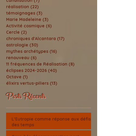
canalisation
(7)
7 posts
réalisation
(22)
22 posts
témoignages
(3)
3 posts
Marie Madeleine
(3)
3 posts
Activité cosmique
(6)
6 posts
Cercle
(2)
2 posts
chroniques d'Alcantara
(17)
17 posts
astrologie
(30)
30 posts
mythes archétypes
(16)
16 posts
renouveau
(6)
6 posts
11 fréquences de Réalisation
(8)
8 posts
éclipses 2024-2026
(40)
40 posts
Octave
(1)
1 post
élixirs vertus-piliers
(13)
13 posts
Posts Récents
L’Eutropie comme réponse aux défis
des temps