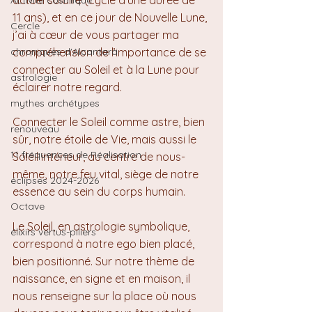
actuel solaire (cycle d’une durée de 
Activité cosmique
11 ans), et en ce jour de Nouvelle Lune, 
Cercle
j’ai à cœur de vous partager ma 
chroniques d'Alcantara
compréhension de l’importance de se 
connecter au Soleil et à la Lune pour 
astrologie
éclairer notre regard.
mythes archétypes
Connecter le Soleil comme astre, bien 
renouveau
sûr, notre étoile de Vie, mais aussi le 
11 fréquences de Réalisation
Soleil intérieur, au centre de nous-
même, notre feu vital, siège de notre 
éclipses 2024-2026
essence au sein du corps humain.
Octave
Le Soleil, en astrologie symbolique, 
élixirs vertus-piliers
correspond à notre ego bien placé, 
bien positionné. Sur notre thème de 
naissance, en signe et en maison, il 
nous renseigne sur la place où nous 