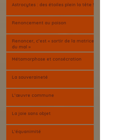
Astrocytes : des étoiles plein la tête !
Renoncement au poison
Renoncer, c’est « sortir de la matrice
du mal »
Métamorphose et consécration
La souveraineté
L’œuvre commune
La joie sans objet
L'équanimité