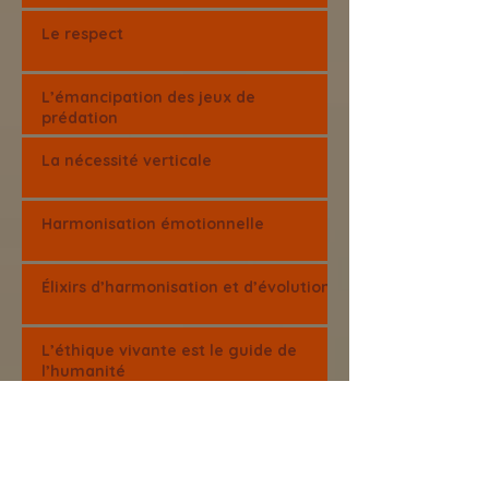
Le respect
L’émancipation des jeux de
prédation
La nécessité verticale
Harmonisation émotionnelle
Élixirs d’harmonisation et d’évolution
L’éthique vivante est le guide de
l’humanité
Voyage guidé gratuit
Assemblée visionnaire