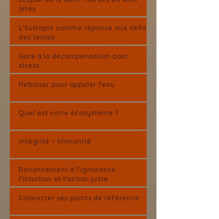
jetés
L’Eutropie comme réponse aux défis
des temps
Gare à la décompensation post
stress
Reboiser pour appeler l'eau
Quel est votre écosystème ?
Intégrité – Immunité
Renoncement à l’ignorance :
l’intuition et l’action juste
Connecter ses points de référence