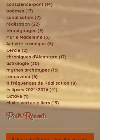
conscience-pont
(14)
14 posts
poèmes
(17)
17 posts
canalisation
(7)
7 posts
réalisation
(22)
22 posts
témoignages
(3)
3 posts
Marie Madeleine
(3)
3 posts
Activité cosmique
(6)
6 posts
Cercle
(2)
2 posts
chroniques d'Alcantara
(17)
17 posts
astrologie
(30)
30 posts
mythes archétypes
(16)
16 posts
renouveau
(6)
6 posts
11 fréquences de Réalisation
(8)
8 posts
éclipses 2024-2026
(41)
41 posts
Octave
(1)
1 post
élixirs vertus-piliers
(13)
13 posts
Posts Récents
Éclipse du 12 août : les dés en sont