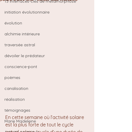
13 interfaces-clés de métamorphose
initiation évolutionnaire
évolution
alchimie intérieure
traversée astral
dévoiler le prédateur
conscience-pont
poèmes
canalisation
réalisation
témoignages
En cette semaine où l’activité solaire 
Marie Madeleine
est la plus forte de tout le cycle 