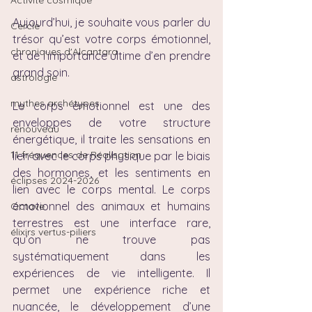
Activité cosmique
Aujourd’hui, je souhaite vous parler du 
Cercle
trésor qu’est votre corps émotionnel, 
chroniques d'Alcantara
et de l’importance ultime d’en prendre 
grand soin.
astrologie
mythes archétypes
Le corps émotionnel est une des 
enveloppes de votre structure 
renouveau
énergétique, il traite les sensations en 
11 fréquences de Réalisation
lien avec le corps physique par le biais 
des hormones, et les sentiments en 
éclipses 2024-2026
lien avec le corps mental. Le corps 
émotionnel des animaux et humains 
Octave
terrestres est une interface rare, 
élixirs vertus-piliers
qu’on ne trouve pas 
systématiquement dans les 
expériences de vie intelligente. Il 
permet une expérience riche et 
nuancée, le développement d’une 