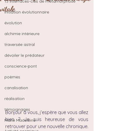
13 interfaces-clés de métamorphose
vitale
initiation évolutionnaire
évolution
alchimie intérieure
traversée astral
dévoiler le prédateur
conscience-pont
poèmes
canalisation
réalisation
témoignages
Bonjour à vous, j’espère que vous allez 
bien ? Je suis heureuse de vous 
Marie Madeleine
retrouver pour une nouvelle chronique.