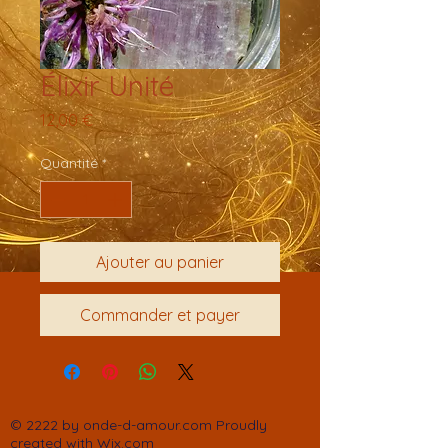
Élixir Unité
Prix
12,00 €
Quantité
*
Ajouter au panier
Commander et payer
© 2222 by onde-d-amour.com Proudly
created with
Wix.com