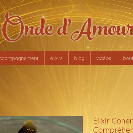
Onde d'Amou
ccompagnement
élixirs
blog
vidéos
bout
Élixir Cohé
Compréhen