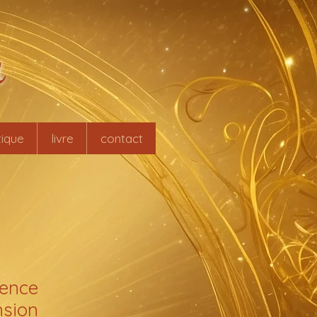
r
ique
livre
contact
rence
sion