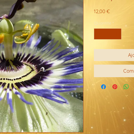
Prix
12,00 €
Quantité
*
Aj
Comm