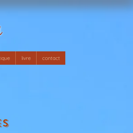
r
ique
livre
contact
es