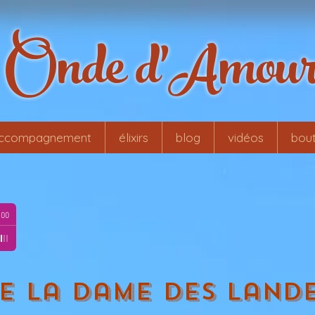
Onde d'Amou
ccompagnement
élixirs
blog
vidéos
bout
-
Véronique
:00
e la dame des land