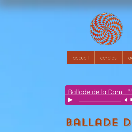
accueil
cercles
a
Ballade de la Dame des Landes
00
Ballade d