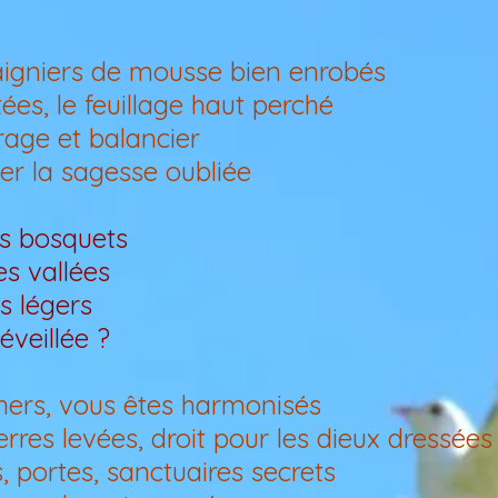
aigniers de mousse bien enrobés
tées, le feuillage haut perché
crage et balancier
er la sagesse oubliée
es bosquets
les vallées
s légers
éveillée ?
ochers, vous êtes harmonisés
erres levées, droit pour les dieux dressées
 portes, sanctuaires secrets